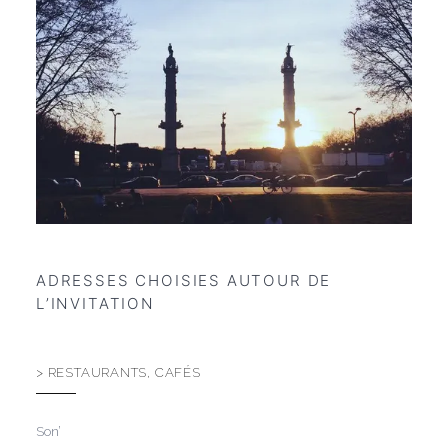
LOCALISATION
bordeaux centre
DÉCOUVRIR
bordeaux
côte atlantique
route des vins
ADRESSES CHOISIES AUTOUR DE
L’INVITATION
> RESTAURANTS, CAFÉS
Son’