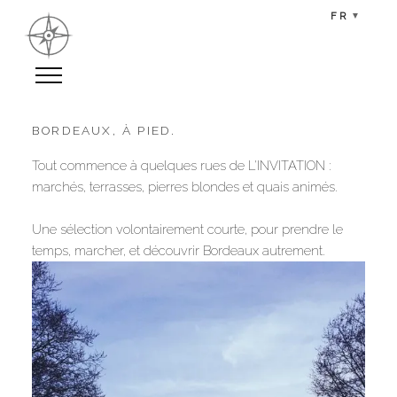
FR
▼
RÉSERVER
réserver
BORDEAUX, À PIED.
Tout commence à quelques rues de L'INVITATION :
marchés, terrasses, pierres blondes et quais animés.
CHAMBRES
miroir d’eau
Une sélection volontairement courte, pour prendre le
place royale
temps, marcher, et découvrir Bordeaux autrement.
saint domingue
port de la lune
chemins d’aquitaine